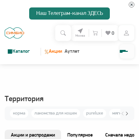
Наш Телеграм-канал ЗДЕСЬ
0
Москва
%
Каталог
Акции
Аутлет
О нас
Программа лояльности
Территория
Доставка и оплата
корма
лакомства для кошек
pureluxe
мягкие игру
Зарегистрироваться
Акции и распродажи
Популярное
Сначала недор