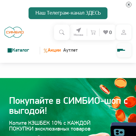
Наш Телеграм-канал ЗДЕСЬ
0
Москва
%
Каталог
Акции
Аутлет
О нас
Программа лояльности
Доставка и оплата
Покупайте в СИМБИО-шоп с
выгодой!
Копите КЭШБЕК 10% с КАЖДОЙ
Зарегистрироваться
ПОКУПКИ эксклюзивных товаров