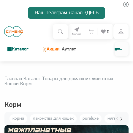
Наш Телеграм-канал ЗДЕСЬ
0
Москва
%
Каталог
Акции
Аутлет
О нас
Главная
Каталог
Товары для домашних животных
Программа лояльности
Кошки
Корм
Доставка и оплата
Корм
корма
лакомства для кошек
pureluxe
мягкие игру
Зарегистрироваться