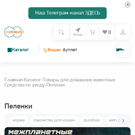
Наш Телеграм-канал ЗДЕСЬ
0
Москва
%
Каталог
Акции
Аутлет
О нас
Главная
Каталог
Товары для домашних животных
Программа лояльности
Средства по уходу
Пеленки
Доставка и оплата
Пеленки
корма
лакомства для кошек
pureluxe
мягкие игру
Зарегистрироваться