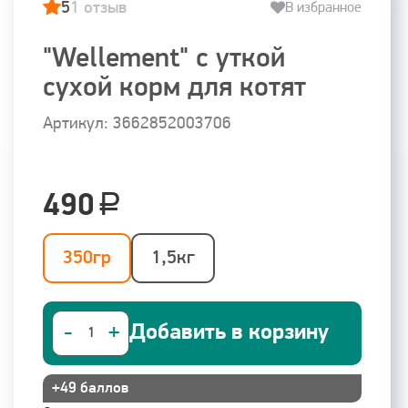
5
1 отзыв
В избранное
"Wellement" с уткой
сухой корм для котят
Артикул: 3662852003706
490
350гр
1,5кг
Добавить в корзину
-
+
1
+49 баллов