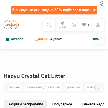
В выходные дни скидка 20% ждёт вас в корзине
0
Москва
%
Каталог
Акции
Аутлет
О нас
Программа лояльности
Haoyu Crystal Cat Litter
Доставка и оплата
корма
лакомства для кошек
pureluxe
мягкие игру
Зарегистрироваться
Акции и распродажи
Популярное
Сначала недор